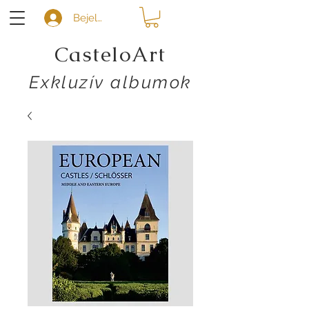
Bejelentkezés
CasteloArt
Exkluzív albumok