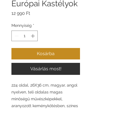
Európai Kastélyok
Ár
12 990 Ft
Mennyiség
*
Kosárba
Vásárlás most!
224 oldal, 26X36 cm, magyar, angol
nyelven, teli oldalas magas
minőségű művészképekkel,
aranyozott keménykötésben, színes
borítóval, Közép- és Kelet-Európa
legszebb kastélyairól rövid
történelmi hátterükkel, térkép