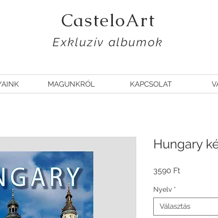
CasteloArt
Exkluzív albumok
YAINK
MAGUNKRÓL
KAPCSOLAT
V
Hungary ké
Ár
3590 Ft
Nyelv
*
Választás