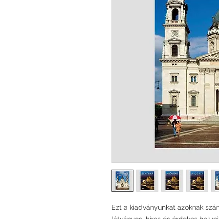
Ezt a kiadványunkat azoknak szán