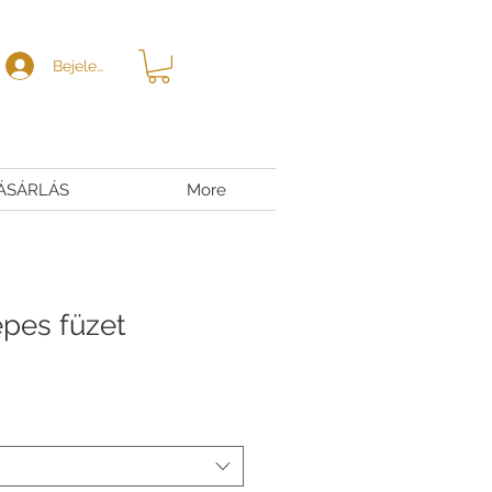
Bejelentkezés
ÁSÁRLÁS
More
pes füzet