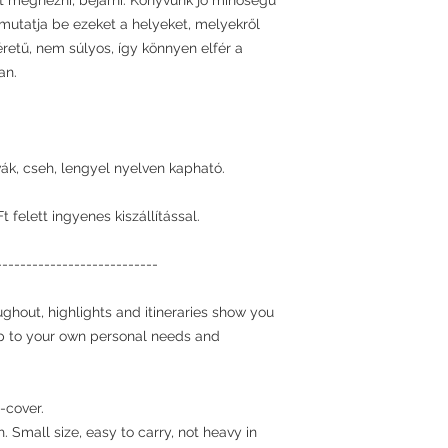
it megnézni, bejárni. Könyvünk jó minőségű
a mutatja be ezeket a helyeket, melyekről
éretű, nem súlyos, így könnyen elfér a
an.
vák, cseh, lengyel nyelven kapható.
felett ingyenes kiszállítással.
---------------------------
ghout, highlights and itineraries show you
rip to your own personal needs and
-cover.
. Small size, easy to carry, not heavy in