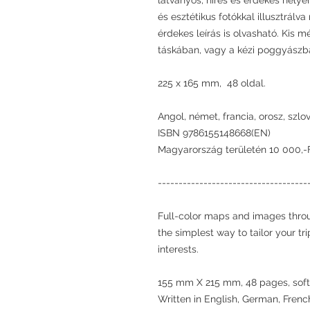
látványos, híres és érdekes helye
és esztétikus fotókkal illusztrálv
érdekes leírás is olvasható. Kis m
táskában, vagy a kézi poggyászb
225 x 165 mm, 48 oldal.
Angol, német, francia, orosz, szlo
ISBN 9786155148668(EN)
Magyarország területén 10 000,-Ft 
------------------------------------
Full-color maps and images throu
the simplest way to tailor your t
interests.
155 mm X 215 mm, 48 pages, soft
Written in English, German, French