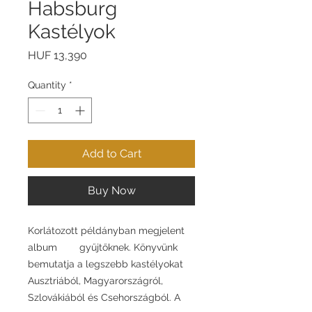
Habsburg
Kastélyok
Price
HUF 13,390
Quantity
*
Add to Cart
Buy Now
Korlátozott példányban megjelent
album gyűjtőknek. Könyvünk
bemutatja a legszebb kastélyokat
Ausztriából, Magyarországról,
Szlovákiából és Csehországból. A