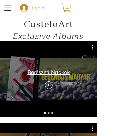
Log In
CasteloArt
Exclusive Albums
Borászati birtokok